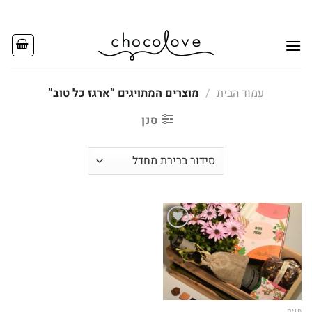
Ski
t
conten
עמוד הבית
/
מוצרים המתויגים “ארגז כל טוב”
סנן
Add to
wishlist
חגים