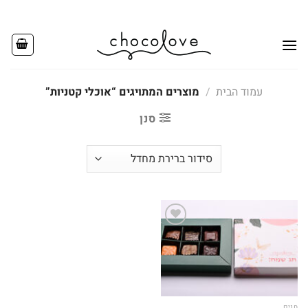
Ski
t
conten
עמוד הבית
/
מוצרים המתויגים “אוכלי קטניות”
סנן
Add to
wishlist
חגים