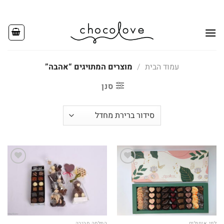
Ski
t
conten
עמוד הבית
/
מוצרים המתויגים “אהבה”
סנן
Add to
Add to
wishlist
wishlist
לפי איחולים
החלמה מהירה