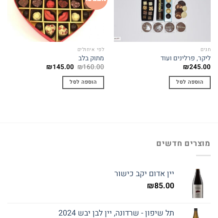
wishlist
wishlist
חגים
לפי איחולים
ליקר, פרלינים ועוד
מתוק בלב
המחיר
המחיר
₪
145.00
₪
160.00
₪
245.00
המקורי
הנוכחי
היה:
הוא:
הוספה לסל
הוספה לסל
₪145.00.
₪160.00.
מוצרים חדשים
יין אדום יקב כישור
₪
85.00
תל שיפון - שרדונה, יין לבן יבש 2024