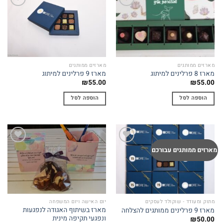
Add to
Add to
wishlist
wishlist
מארזים ממותגים
מארזים ממותגים
מארז 8 פרלינים למיתוג
מארז 9 פרלינים למיתוג
₪
55.00
₪
55.00
הוספה לסל
הוספה לסל
Add to
Add to
מארזים ממותגים עבורכם
wishlist
wishlist
מתוק ומעודד - שוקולד לעסקים
יום האישה ויום המשפחה
מארז בשיתוף האגודה לנפגעות
מארז 9 פרלינים ממותגים להצלחה
ונפגעי תקיפה מינית
₪
50.00