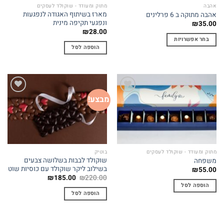
אהבה
מתוק ומעודד - שוקולד לעסקים
מארז בשיתוף האגודה לנפגעות
אהבה מתוקה ב 6 פרלינים
ונפגעי תקיפה מינית
₪
35.00
₪
28.00
בחר אפשרויות
הוספה לסל
למוצר
זה
יש
מספר
סוגים.
מבצע!
Add to
Add to
ניתן
wishlist
wishlist
לבחור
את
האפשרויות
בעמוד
מתוק ומעודד - שוקולד לעסקים
בוטיק
המוצר
שוקולד לבבות בשלושה צבעים
משפחה
בשילוב ליקר שוקולד עם כוסיות שוט
₪
55.00
המחיר
המחיר
₪
185.00
₪
220.00
המקורי
הנוכחי
הוספה לסל
היה:
הוא:
הוספה לסל
₪185.00.
₪220.00.