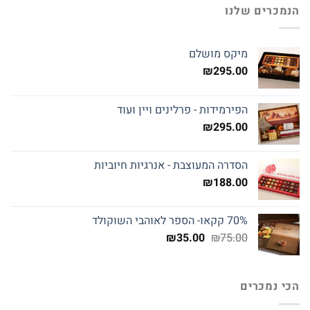
הנמכרים שלנו
מיקס מושלם
₪
295.00
הפירמידות - פרלינים ויין ועוד
₪
295.00
הסדרה המעוצבת - אנרגיות חיוביות
₪
188.00
70% קקאו- הספר לאוהבי השוקולד
המחיר
המחיר
₪
35.00
₪
75.00
המקורי
הנוכחי
היה:
הוא:
₪35.00.
₪75.00.
הכי נמכרים